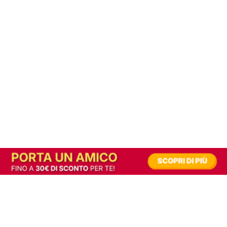
In alternativa, prova la versione digitale!
|
Abbonati
Contribuisci a mantenere questo sito gratuito
Riusciamo a fornire informazione gratuita grazie alla pubblicità erogata dai nostri
partner.
Accettando i consensi richiesti permetti ai nostri partner di creare un'esperienza