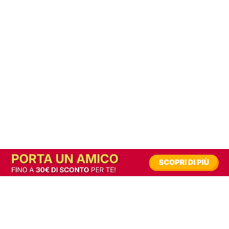
In alternativa, prova la versione digitale!
|
Abbonati
Contribuisci a mantenere questo sito gratuito
Riusciamo a fornire informazione gratuita grazie alla pubblicità erogata dai nostri
partner.
Accettando i consensi richiesti permetti ai nostri partner di creare un'esperienza