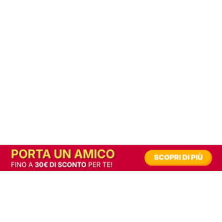
In alternativa, prova la versione digitale!
|
Abbonati
Contribuisci a mantenere questo sito gratuito
Riusciamo a fornire informazione gratuita grazie alla pubblicità erogata dai nostri
partner.
Accettando i consensi richiesti permetti ai nostri partner di creare un'esperienza