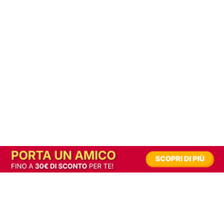
In alternativa, prova la versione digitale!
|
Abbonati
Contribuisci a mantenere questo sito gratuito
Riusciamo a fornire informazione gratuita grazie alla pubblicità erogata dai nostri
partner.
Accettando i consensi richiesti permetti ai nostri partner di creare un'esperienza