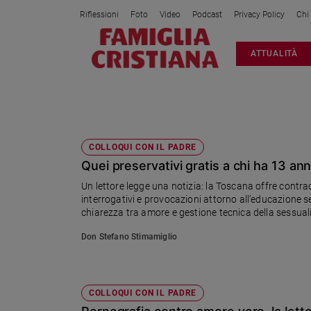
Riflessioni
Foto
Video
Podcast
Privacy Policy
Chi
Attualità
ATTUALITÀ
Italia
Cronaca
Politica
AMORE
Mondo
Economia
COLLOQUI CON IL PADRE
Quei preservativi gratis a chi ha 13 an
Legalità
e
Un lettore legge una notizia: la Toscana offre contracc
giustizia
interrogativi e provocazioni attorno all’educazione se
Sport
chiarezza tra amore e gestione tecnica della sessual
Interviste
Don Stefano Stimamiglio
Papa
Papa
COLLOQUI CON IL PADRE