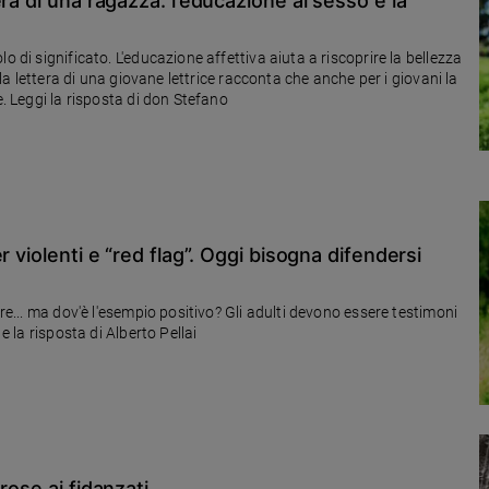
ra di una ragazza: l’educazione al sesso e la
o di significato. L'educazione affettiva aiuta a riscoprire la bellezza
 la lettera di una giovane lettrice racconta che anche per i giovani la
e. Leggi la risposta di don Stefano
 violenti e “red flag”. Oggi bisogna difendersi
ore... ma dov'è l'esempio positivo? Gli adulti devono essere testimoni
e la risposta di Alberto Pellai
rose ai fidanzati