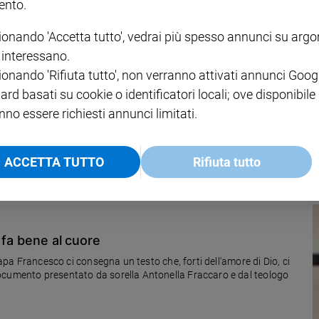
nto.
ionando 'Accetta tutto', vedrai più spesso annunci su arg
i interessano.
ionando 'Rifiuta tutto', non verranno attivati annunci Goog
uore, non di cuoricini
ard basati su cookie o identificatori locali; ove disponibile
nno essere richiesti annunci limitati.
e sui sentimenti. Quello dei Coma Cose ci ricorda come le emozioni
ike. I social network influenzano e spesso definiscono le nostre
, con il rischio di trasformare l'amore in una simulazione della realtà
ACCETTA TUTTO
Rifiuta tutto
e fa bene al cuore
papa Francesco ci consegna un testo che, forti dell'amore di Dio, ci
ocumento presentato da sorella Antonella Fraccaro e dal teologo