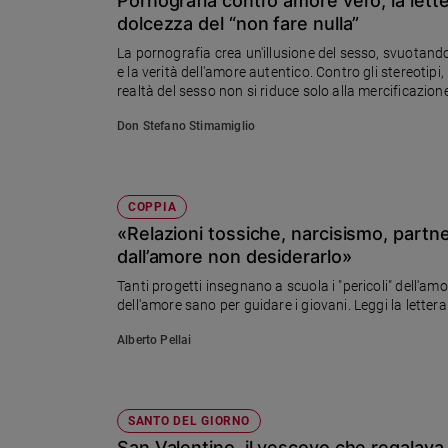
Pornografia contro amore vero, la lette
Chiesa
dolcezza del “non fare nulla”
Chiesa
La pornografia crea un'illusione del sesso, svuotandol
e la verità dell'amore autentico. Contro gli stereotipi,
Fede
realtà del sesso non si riduce solo alla mercificazion
e
spiritualità
Don Stefano Stimamiglio
Santi
Devozione
e
COPPIA
fede
«Relazioni tossiche, narcisismo, partner
Parola
dall’amore non desiderarlo»
del
giorno
Tanti progetti insegnano a scuola i "pericoli" dell'am
dell'amore sano per guidare i giovani. Leggi la lettera 
Santo
del
Alberto Pellai
giorno
Società
e
SANTO DEL GIORNO
valori
San Valentino, il vescovo che regalava 