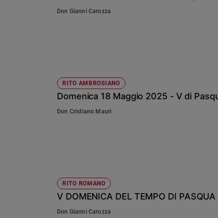
Don Gianni Carozza
Sanremo
2026
Cinema,
Tv
e
streaming
Libri
RITO AMBROSIANO
Musica
Domenica 18 Maggio 2025 - V di Pasq
Arte
Don Cristiano Mauri
Famiglia
ed
educazione
Genitori
e
figli
RITO ROMANO
Nonni
V DOMENICA DEL TEMPO DI PASQUA 
Coppia
Don Gianni Carozza
Scuola