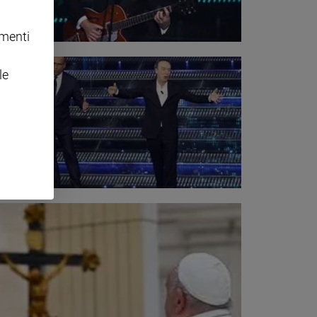
omenti
le