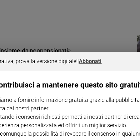
i insieme da neopensionati»
, il figlio (che ha potuto stare dal padre ogni volta che voleva, oggi è
nativa, prova la versione digitale!
|
Abbonati
io ex, lui ha gradito e ricambiato. Mi fa piacere. E per ora mi fermo
ontribuisci a mantenere questo sito gratui
iamo a fornire informazione gratuita grazie alla pubblicità
ta dai nostri partner.
ia" dell'Eterno
tando i consensi richiesti permetti ai nostri partner di crea
perienza personalizzata ed offrirti un miglior servizio.
 Ma questa fragilità non deve farci paura. I brani di Sanremo, con la
rsi, ci regalano immagini potenti dell’amore come esperienza di
 comunque la possibilità di revocare il consenso in qualu