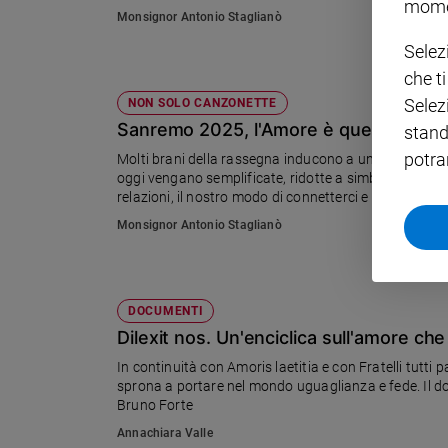
mome
Monsignor Antonio Staglianò
Policy
Selez
che t
Chi
Selez
NON SOLO CANZONETTE
siamo
Sanremo 2025, l'Amore è questione di c
stand
potra
Molti brani della rassegna inducono a una riflession
Contatti
oggi vengano semplificate, ridotte a simboli, emoji, l
relazioni, il nostro modo di connetterci e innamorarci
Pubblicità
Monsignor Antonio Staglianò
Registrati
DOCUMENTI
Redazione
Dilexit nos. Un'enciclica sull'amore ch
In continuità con Amoris laetitia e con Fratelli tutti 
Social
sprona a portare nel mondo uguaglianza e fede. Il d
Bruno Forte
Annachiara Valle