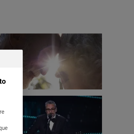
to
re
nque