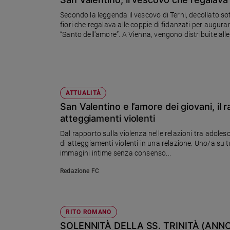
Ambiente
Secondo la leggenda il vescovo di Terni, decollato s
e
fiori che regalava alle coppie di fidanzati per augurar
Creato
“Santo dell'amore”. A Vienna, vengono distribuite all
Volontariato
Diritti
Aziende
di
valore
ATTUALITÀ
Caso
San Valentino e l’amore dei giovani, il 
della
atteggiamenti violenti
settimana
Dal rapporto sulla violenza nelle relazioni tra adoles
Migranti
di atteggiamenti violenti in una relazione. Uno/a su t
Diversità
immagini intime senza consenso...
e
Redazione FC
inclusione
Costume
Cultura
RITO ROMANO
e
SOLENNITÀ DELLA SS. TRINITÀ (ANNO
spettacoli