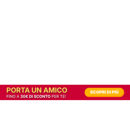
In alternativa, prova la versione digitale!
|
Abbonati
Contribuisci a mantenere questo sito gratuito
Riusciamo a fornire informazione gratuita grazie alla pubblicità erogata dai nostri
partner.
Accettando i consensi richiesti permetti ai nostri partner di creare un'esperienza