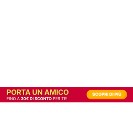
In alternativa, prova la versione digitale!
|
Abbonati
Contribuisci a mantenere questo sito gratuito
Riusciamo a fornire informazione gratuita grazie alla pubblicità erogata dai nostri
partner.
Accettando i consensi richiesti permetti ai nostri partner di creare un'esperienza