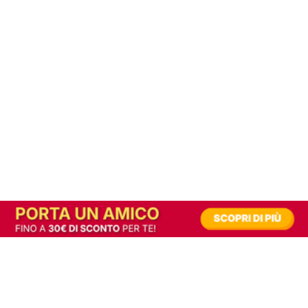
In alternativa, prova la versione digitale!
|
Abbonati
Contribuisci a mantenere questo sito gratuito
Riusciamo a fornire informazione gratuita grazie alla pubblicità erogata dai nostri
partner.
Accettando i consensi richiesti permetti ai nostri partner di creare un'esperienza