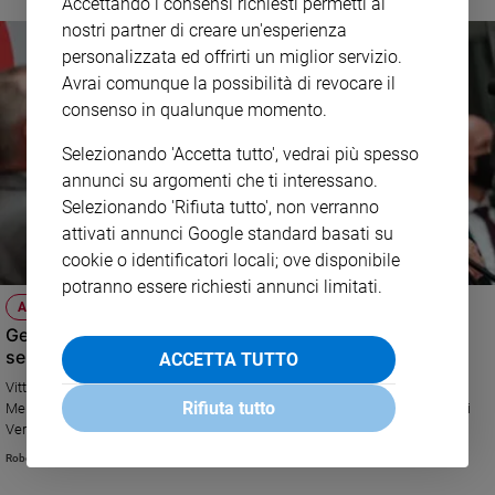
Accettando i consensi richiesti permetti ai
sta parlando con un sergente dei Marines».
nostri partner di creare un'esperienza
personalizzata ed offrirti un miglior servizio.
Avrai comunque la possibilità di revocare il
consenso in qualunque momento.
Selezionando 'Accetta tutto', vedrai più spesso
annunci su argomenti che ti interessano.
Selezionando 'Rifiuta tutto', non verranno
attivati annunci Google standard basati su
cookie o identificatori locali; ove disponibile
potranno essere richiesti annunci limitati.
ATTUALITÀ
Germania: vince la SPD di Scholz, ma per governare ora
servono alleati.
ACCETTA TUTTO
Vittoria di misura dei socialdemocratici, mentre perde voti il partito della
Rifiuta tutto
Merkel. Aperte le trattative per formare una coalizione. Decisivo il ruolo di
Verdi e Liberali
Roberto Zichittella