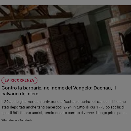
LA RICORRENZA
Contro la barbarie, nel nome del Vangelo: Dachau, il
calvario del clero
Il 29 aprile gli americani arrivarono a Dachau e aprirono i cancelli. Lì erano
stati deportati anche tanti sacerdoti, 2794 in tutto, di cui 1773 polacchi; di
questi 861 furono uccisi, perciò questo campo divenne il luogo principale
del martirio del clero polacco.
Wlodzimierz Redzioch