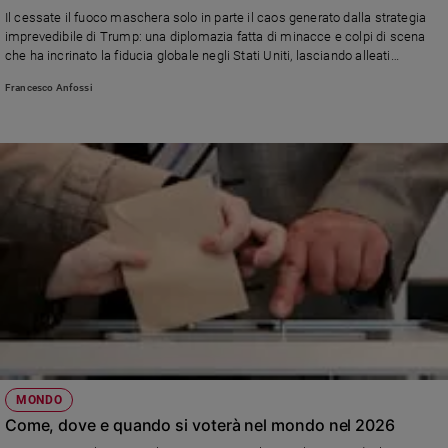
Il cessate il fuoco maschera solo in parte il caos generato dalla strategia
Sanremo
imprevedibile di Trump: una diplomazia fatta di minacce e colpi di scena
2026
che ha incrinato la fiducia globale negli Stati Uniti, lasciando alleati
Cinema,
disorientati e un ordine internazionale più fragile
Francesco Anfossi
Tv
e
streaming
Libri
Musica
Arte
Famiglia
ed
educazione
Genitori
e
figli
Nonni
MONDO
Coppia
Come, dove e quando si voterà nel mondo nel 2026
Scuola