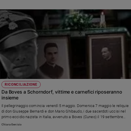
RICONCILIAZIONE
Da Boves a Schorndorf, vittime e carnefici riposeranno
insieme
Il pellegrinaggio comincia venerdì 5 maggio. Domenica 7 maggio le reliquie
di don Giuseppe Bernardi e don Mario Ghibaudo, i due sacerdoti uccisi nel
primo eccidio nazista in Italia, avvenuto a Boves (Cuneo) il 19 settembre
1943, vengono solennemente poste accanto al sepolcro di Joachim Peiper,
Chiara Genisio
il maggiore tedesco delle Ss che ordinò la strage e che è sepolto nel