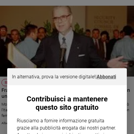
In alternativa, prova la versione digitale!
|
Abbonati
IL RICORDO
Francesco Paolo Fulci, il diplomatico dal pugno di ferro in
un guanto di velluto
Contribuisci a mantenere
Morto all'età di 90 anni. Lunedì 24 gennaio i funerali, a Roma. Rappresentò
questo sito gratuito
l'Italia alla Nato, guidò l'intelligence tra il 1991 e il 1993. All'Onu stoppò con
fermezza e fantasia l'ingresso nel Consiglio di sicurezza di Germania e
Riusciamo a fornire informazione gratuita
Giappone come membri permanenti. Disse agli Usa: «Abbiamo perso la
Alberto Chiara
guerra anche noi, basta oligarchie». E a Madeleine Albright che gli diceva
grazie alla pubblicità erogata dai nostri partner.
«Dovete fare questo e quello» replicò con un gelido sorriso: «Signora non