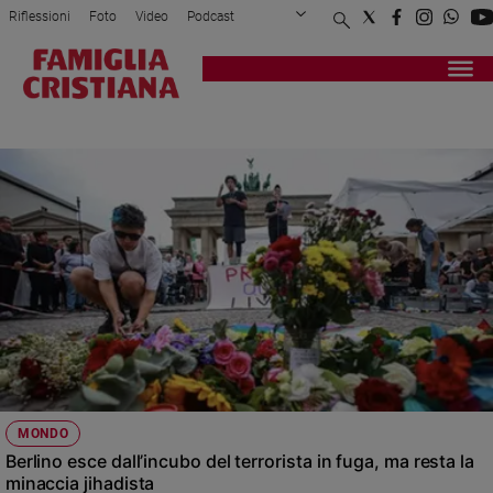
Riflessioni
Foto
Video
Podcast
Privacy Policy
Chi siamo
Contatti
Pubblicità
Attualità
Registrati
Redazione
Italia
GERMANIA
Cronaca
Politica
Mondo
Economia
Legalità
e
giustizia
Sport
Interviste
Papa
MONDO
Papa
Berlino esce dall’incubo del terrorista in fuga, ma resta la
minaccia jihadista