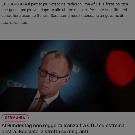
La CDU/CSU è il partito più votato dai tedeschi, ma AfD è la forza politica
Policy
che guadagna più voti rispetto alle ultime elezioni. Pesante sconfitta del
cancelliere uscente Scholz. Sarà comunque necessario un governo di
coalizione
Chi
Roberto Zichittella
siamo
Contatti
Pubblicità
Registrati
Redazione
Social
GERMANIA
Al Bundestag non regge l'alleanza fra CDU ed estrema
destra. Bocciata la stretta sui migranti