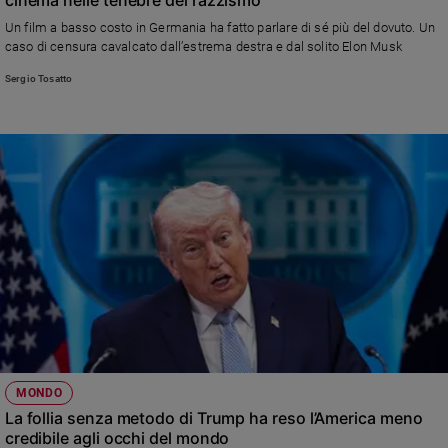
Ambiente
Un film a basso costo in Germania ha fatto parlare di sé più del dovuto. Un
e
caso di censura cavalcato dall’estrema destra e dal solito Elon Musk
Creato
Sergio Tosatto
Volontariato
Diritti
Aziende
di
valore
Caso
della
settimana
Migranti
Diversità
e
inclusione
Costume
MONDO
Cultura
La follia senza metodo di Trump ha reso l’America meno
e
credibile agli occhi del mondo
spettacoli