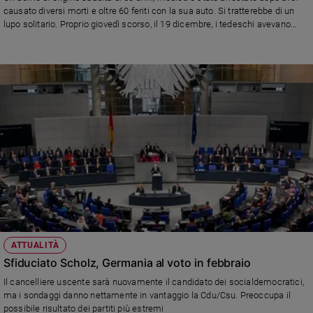
causato diversi morti e oltre 60 feriti con la sua auto. Si tratterebbe di un
lupo solitario. Proprio giovedì scorso, il 19 dicembre, i tedeschi avevano
ricordato l'attentato del 2016 al mercatino di Natale di Berlino, alla
Breitscheidplatz.
ATTUALITÀ
Sfiduciato Scholz, Germania al voto in febbraio
Il cancelliere uscente sarà nuovamente il candidato dei socialdemocratici,
ma i sondaggi danno nettamente in vantaggio la Cdu/Csu. Preoccupa il
possibile risultato dei partiti più estremi