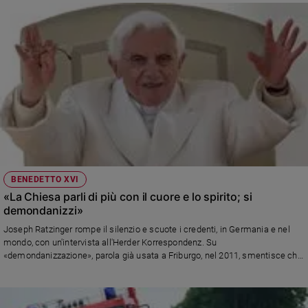
BENEDETTO XVI
«La Chiesa parli di più con il cuore e lo spirito; si
demondanizzi»
Joseph Ratzinger rompe il silenzio e scuote i credenti, in Germania e nel
mondo, con un'intervista all'Herder Korrespondenz. Su
«demondanizzazione», parola già usata a Friburgo, nel 2011, smentisce chi
la interpretò come se fosse un invito a estraniarsi dalla realtà di oggi. Infine,
l'appello: servono testimoni autentici e appassionati, altrimenti l'esodo dei
fedeli continuerà inesorabile