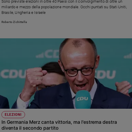
Sono previste elezioni in oltre 40 Paesi con il coinvolgimento di oltre un
e
miliardo e mezzo della popolazione mondiale. Occhi puntati su Stati Uniti,
giovani
Brasile, Ungheria e Israele
Adolescenza
Roberto Zichittella
Bioetica
Vai
Riflessioni
Foto
Video
Podcast
ELEZIONI
In Germania Merz canta vittoria, ma l'estrema destra
diventa il secondo partito
Privacy