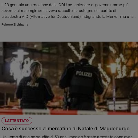
Il 29 gennaio una mozione della CDU per chiedere al governo norme più
severe sui respingimenti aveva raccolto il sostegno del partito di
ultradestra AfD (Alternative für Deutschland) indignando la Merkel, ma una
proposta di legge in materia di migrazione votata ieri è stata respinta. Nel
Roberto Zichittella
fine settimana 160 mila persone in piazza a Berlino hanno protestato contro
la svolta a destra della CDU
L'ATTENTATO
Cosa è successo al mercatino di Natale di Magdeburgo
Un uomo di origine saudita di 50 anni, medico è stato arrestato dopo aver