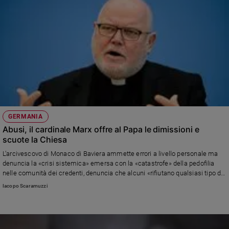
GERMANIA
Abusi, il cardinale Marx offre al Papa le dimissioni e
scuote la Chiesa
L’arcivescovo di Monaco di Baviera ammette errori a livello personale ma
denuncia la «crisi sistemica» emersa con la «catastrofe» della pedofilia
nelle comunità dei credenti, denuncia che alcuni «rifiutano qualsiasi tipo di
riforma e innovazione» e caldeggia il percorso sinodale come «punto di
Iacopo Scaramuzzi
svolta»: «La Chiesa è a un punto morto»