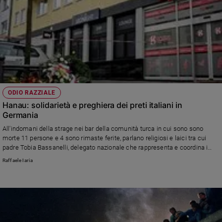
ODIO RAZZIALE
Hanau: solidarietà e preghiera dei preti italiani in
Germania
All'indomani della strage nei bar della comunità turca in cui sono sono
morte 11 persone e 4 sono rimaste ferite, parlano religiosi e laici tra cui
padre Tobia Bassanelli, delegato nazionale che rappresenta e coordina i
sacerdoti che assistono gli italiani in tutto il territorio tedesco. La crescente
Raffaele Iaria
xenofobia contrastata dalla capillare opera di accoglienza e d'integrazione
delle chiese. Il cordoglio del cardinale Gualtiero Bassetti.