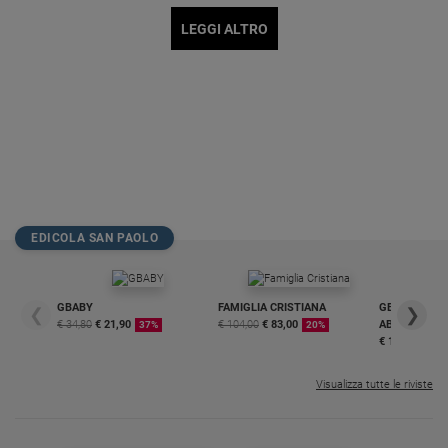
LEGGI ALTRO
EDICOLA SAN PAOLO
GBABY
FAMIGLIA CRISTIANA
GBABY DIGITA
❮
❯
€ 34,80
€ 21,90
€ 104,00
€ 83,00
ABBONAMEN
37%
20%
€ 16,99
Visualizza tutte le riviste