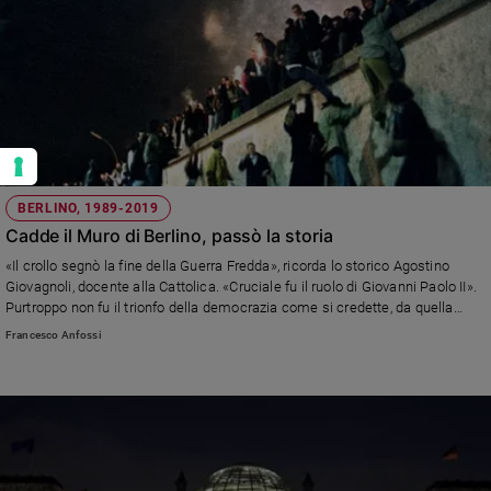
BERLINO, 1989-2019
Cadde il Muro di Berlino, passò la storia
«Il crollo segnò la fine della Guerra Fredda», ricorda lo storico Agostino
Giovagnoli, docente alla Cattolica. «Cruciale fu il ruolo di Giovanni Paolo II».
Purtroppo non fu il trionfo della democrazia come si credette, da quella
barriera nacquero altri muri
Francesco Anfossi