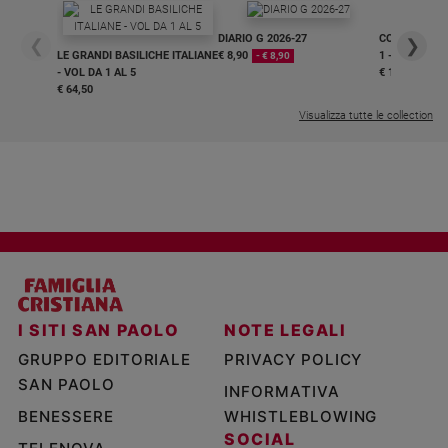
DIARIO G 2026-27
COLLANA ARS
❮
❯
LE GRANDI BASILICHE ITALIANE
€ 8,90
1 - 2
- € 8,90
- VOL DA 1 AL 5
€ 18,50
€ 64,50
Visualizza tutte le collection
I SITI SAN PAOLO
NOTE LEGALI
GRUPPO EDITORIALE
PRIVACY POLICY
SAN PAOLO
INFORMATIVA
BENESSERE
WHISTLEBLOWING
SOCIAL