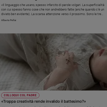
Ambiente
«Il linguaggio che usano, spesso infarcito di parole volgari. La superficialità
e
con cui spesso fanno cose che non andrebbero fatte (anche quando c'è un
Creato
divieto ben evidente). La scarsa attenzione verso il prossimo. Sono le tre
cose che mi danno fastidio in tanti bambini oggi. E i genitori non sono
Volontariato
Alberto Pellai
diversi.» Risponde Alberto Pellai
Diritti
Aziende
di
valore
Caso
della
settimana
Migranti
Diversità
e
inclusione
Costume
COLLOQUI COL PADRE
Cultura
«Troppa creatività rende invalido il battesimo?»
e
spettacoli