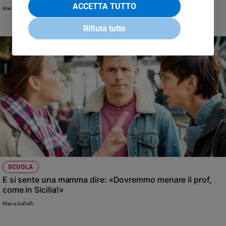
ACCETTA TUTTO
Mariateresa Zattoni
Rifiuta tutto
SCUOLA
E si sente una mamma dire: «Dovremmo menare il prof,
come in Sicilia!»
Maria Gallelli