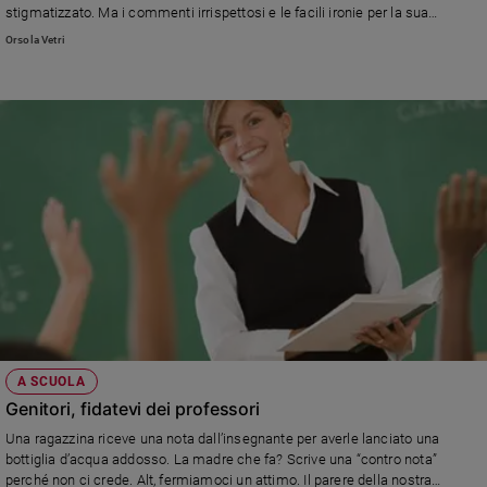
stigmatizzato. Ma i commenti irrispettosi e le facili ironie per la sua
scomparsa ci fanno vergognare. Meglio tacere e pensare "Riposa in pace..."
Orsola Vetri
A SCUOLA
Genitori, fidatevi dei professori
Una ragazzina riceve una nota dall’insegnante per averle lanciato una
bottiglia d’acqua addosso. La madre che fa? Scrive una “contro nota”
perché non ci crede. Alt, fermiamoci un attimo. Il parere della nostra