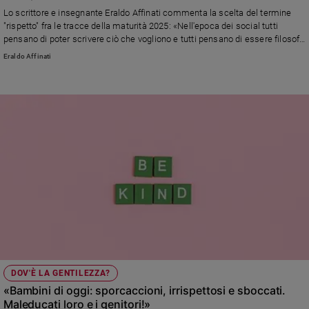
Chiesa
Lo scrittore e insegnante Eraldo Affinati commenta la scelta del termine
Chiesa
"rispetto" fra le tracce della maturità 2025: «Nell'epoca dei social tutti
pensano di poter scrivere ciò che vogliono e tutti pensano di essere filosofi
e psicologi. Per diventare adulti, spirituali prima che anagrafici, serve capire
Fede
Eraldo Affinati
che il linguaggio è un boomerang»
e
spiritualità
Santi
Devozione
e
fede
Parola
del
giorno
Santo
del
giorno
Società
DOV'È LA GENTILEZZA?
e
«Bambini di oggi: sporcaccioni, irrispettosi e sboccati.
valori
Maleducati loro e i genitori!»