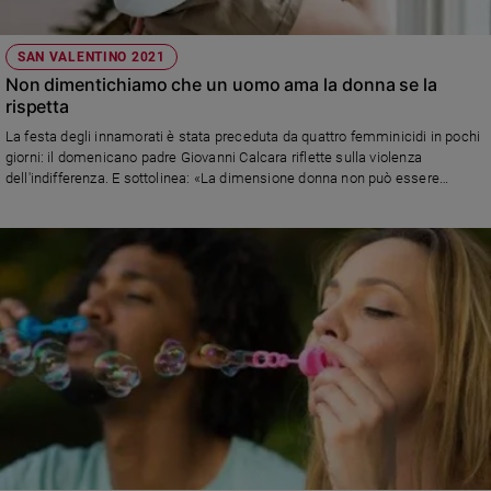
SAN VALENTINO 2021
Non dimentichiamo che un uomo ama la donna se la
rispetta
La festa degli innamorati è stata preceduta da quattro femminicidi in pochi
giorni: il domenicano padre Giovanni Calcara riflette sulla violenza
dell'indifferenza. E sottolinea: «La dimensione donna non può essere
relegata alle giornate celebrative, ma deve interessare scelte di campo,
finanziamenti economici, percorsi educativi a tutti i livelli scolastici, prassi
pastorali delle parrocchie, mondo dei media»