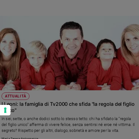
ATTUALITÀ
I Leoni: la famiglia di Tv2000 che sfida "la regola del figlio
unico"
In sei, sette, o anche dodici sotto lo stesso tetto: chi ha sfidato la “regola
del figlio unico” afferma di vivere felice, senza sentirsi né eroe né vittima. Il
segreto? Rispetto per gli altri, dialogo, sobrietà e amore per la vita.
Maria Teresa Antognazza