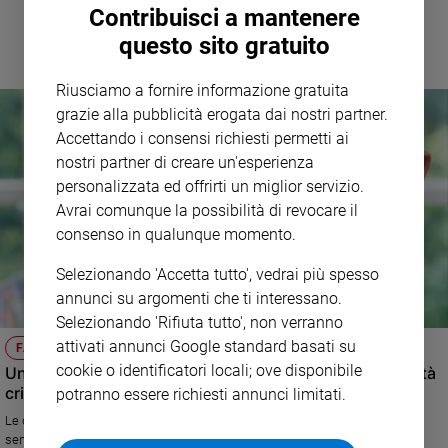
Contribuisci a mantenere
questo sito gratuito
Riusciamo a fornire informazione gratuita
grazie alla pubblicità erogata dai nostri partner.
Accettando i consensi richiesti permetti ai
nostri partner di creare un'esperienza
personalizzata ed offrirti un miglior servizio.
Avrai comunque la possibilità di revocare il
consenso in qualunque momento.
Selezionando 'Accetta tutto', vedrai più spesso
annunci su argomenti che ti interessano.
Selezionando 'Rifiuta tutto', non verranno
attivati annunci Google standard basati su
FAMIGLIA ED EDUCAZIONE
cookie o identificatori locali; ove disponibile
Un padre vecchio, solo e odioso mette alla prova la carità
cristiana
potranno essere richiesti annunci limitati.
Le difficoltà di una coppia a relazionarsi con un padre anziano che è
sempre stato ed è ancora antipatico e incline a criticare tutto e tutti.