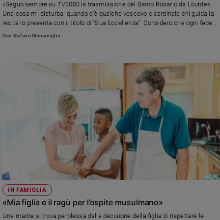
«Seguo sempre su TV2000 la trasmissione del Santo Rosario da Lourdes.
Policy
Una cosa mi disturba: quando c’è qualche vescovo o cardinale chi guida la
recita lo presenta con il titolo di “Sua Eccellenza”. Considero che ogni fedele
presente a pregare Maria nostra Madre Celeste sia importante. Perché
Chi
Don Stefano Stimamiglio
esiste ancora questo retaggio vetusto?» Leggi la risposta di don Stefano
Stimamiglio
siamo
Contatti
Pubblicità
Registrati
Redazione
Social
IN FAMIGLIA
«Mia figlia e il ragù per l’ospite musulmano»
Una madre si trova perplessa dalla decisione della figlia di rispettare le