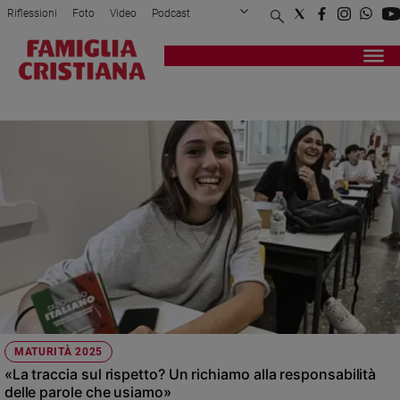
Riflessioni
Foto
Video
Podcast
Privacy Policy
Chi siamo
Contatti
Pubblicità
Attualità
Registrati
Redazione
Italia
RISPETTO
Cronaca
Politica
Mondo
Economia
Legalità
e
giustizia
Sport
Interviste
Papa
MATURITÀ 2025
Papa
«La traccia sul rispetto? Un richiamo alla responsabilità
delle parole che usiamo»