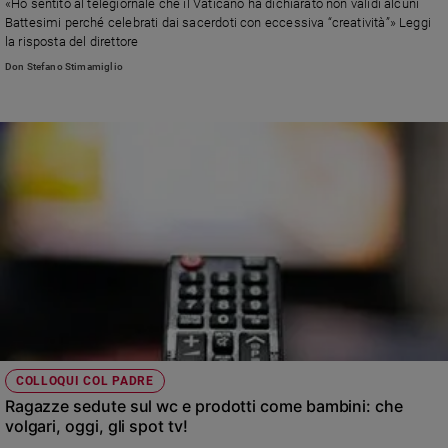
«Ho sentito al telegiornale che il Vaticano ha dichiarato non validi alcuni
Battesimi perché celebrati dai sacerdoti con eccessiva “creatività”» Leggi
Sanremo
la risposta del direttore
2026
Don Stefano Stimamiglio
Cinema,
Tv
e
streaming
Libri
Musica
Arte
Famiglia
ed
educazione
Genitori
e
figli
COLLOQUI COL PADRE
Nonni
Ragazze sedute sul wc e prodotti come bambini: che
Coppia
volgari, oggi, gli spot tv!
Scuola