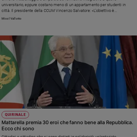
Chiesa
universitario, eppure costano meno di un appartamento per studenti in
Chiesa
città. Il presidente della CCUM Vincenzo Salvatore: «L'obiettivo è
promuovere il talento, indipendentemente dalla classe sociale»
Micol Vallotto
Fede
e
spiritualità
Santi
Devozione
e
fede
Parola
del
giorno
Santo
del
giorno
QUIRINALE
Società
Mattarella premia 30 eroi che fanno bene alla Repubblica.
e
Ecco chi sono
valori
Cittadini e cittadine che si sono distinti in solidarietà, volontariato,