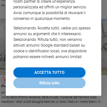
nostri partner di creare un'esperienza
e
Elisa Chiari
personalizzata ed offrirti un miglior servizio.
giovani
Avrai comunque la possibilità di revocare il
Adolescenza
consenso in qualunque momento.
Bioetica
Selezionando 'Accetta tutto', vedrai più spesso
annunci su argomenti che ti interessano.
Selezionando 'Rifiuta tutto', non verranno
Vai
attivati annunci Google standard basati su
cookie o identificatori locali; ove disponibile
potranno essere richiesti annunci limitati.
Riflessioni
Foto
ACCETTA TUTTO
SCUOLA
Video
Rifiuta tutto
Premi al merito dei docenti: quante contestazioni
Podcast
Al Parini di Milano proteste tra i professori esclusi dal "Bonus di merito"
voluto dalla riforma renziana della scuola. Il preside del famoso liceo
ribadisce: «Non a tutti bisogna dare sei, ci sono i bravi e i meno bravi». Il
Privacy
problema è come riconoscere i bravi tra i docenti dei nostri figli.