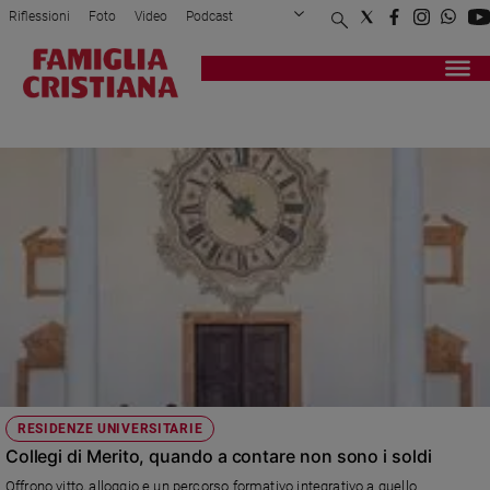
Riflessioni
Foto
Video
Podcast
Privacy Policy
Chi siamo
Contatti
Pubblicità
Attualità
Registrati
Redazione
Italia
MERITO
Cronaca
Politica
Mondo
Economia
Legalità
e
giustizia
Sport
Interviste
Papa
RESIDENZE UNIVERSITARIE
Papa
Collegi di Merito, quando a contare non sono i soldi
Offrono vitto, alloggio e un percorso formativo integrativo a quello