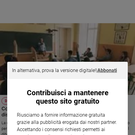
Sanremo
2026
Cinema,
Tv
e
streaming
Libri
Musica
Arte
In alternativa, prova la versione digitale!
|
Abbonati
Famiglia
ed
educazione
Contribuisci a mantenere
Genitori
questo sito gratuito
DIBATTITI
e
Come si riconosce un bravo insegnante? Il merito fa
figli
discutere la scuola
Riusciamo a fornire informazione gratuita
Nonni
grazie alla pubblicità erogata dai nostri partner.
La cosiddetta legge sulla "buona scuola" ha istituito da tre anni un premio
Coppia
per gli insegnanti meritevoli, ma come ogni anno di questi tempi si apre il
Accettando i consensi richiesti permetti ai
Scuola
dibattito sui criteri