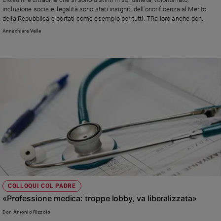
Ambiente
inclusione sociale, legalità sono stati insigniti dell'onorificenza al Merito
e
della Repubblica e portati come esempio per tutti. TRa loro anche don
Creato
Giacomo Panizza
Annachiara Valle
Volontariato
Diritti
Aziende
di
valore
Caso
della
settimana
Migranti
Diversità
e
inclusione
Costume
COLLOQUI COL PADRE
«Professione medica: troppe lobby, va liberalizzata»
Cultura
e
Don Antonio Rizzolo
spettacoli