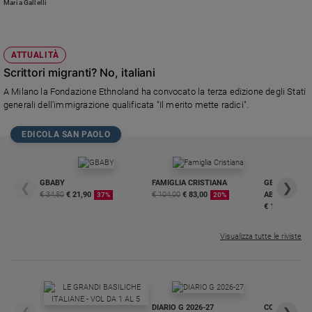
Maria Gallelli
Policy
Chi
ATTUALITÀ
Scrittori migranti? No, italiani
siamo
A Milano la Fondazione Ethnoland ha convocato la terza edizione degli Stati
generali dell'immigrazione qualificata "Il merito mette radici".
Contatti
EDICOLA SAN PAOLO
Pubblicità
Registrati
GBABY
FAMIGLIA CRISTIANA
GBABY DIGITA
❮
❯
€ 34,80
€ 21,90
€ 104,00
€ 83,00
ABBONAMEN
37%
20%
€ 16,99
Redazione
Visualizza tutte le riviste
Social
DIARIO G 2026-27
COLLANA ARS