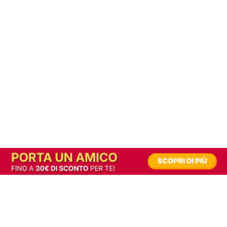
In alternativa, prova la versione digitale!
|
Abbonati
Contribuisci a mantenere questo sito gratuito
Riusciamo a fornire informazione gratuita grazie alla pubblicità erogata dai nostri
partner.
Accettando i consensi richiesti permetti ai nostri partner di creare un'esperienza