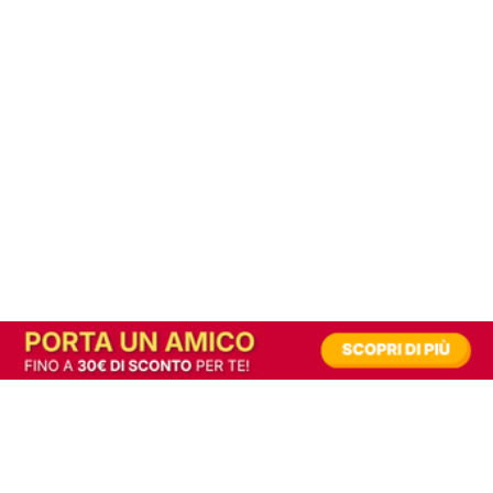
In alternativa, prova la versione digitale!
|
Abbonati
Contribuisci a mantenere questo sito gratuito
Riusciamo a fornire informazione gratuita grazie alla pubblicità erogata dai nostri
partner.
Accettando i consensi richiesti permetti ai nostri partner di creare un'esperienza