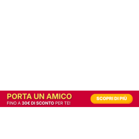
In alternativa, prova la versione digitale!
|
Abbonati
Contribuisci a mantenere questo sito gratuito
Riusciamo a fornire informazione gratuita grazie alla pubblicità erogata dai nostri
partner.
Accettando i consensi richiesti permetti ai nostri partner di creare un'esperienza