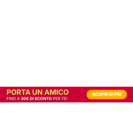
In alternativa, prova la versione digitale!
|
Abbonati
Contribuisci a mantenere questo sito gratuito
Riusciamo a fornire informazione gratuita grazie alla pubblicità erogata dai nostri
partner.
Accettando i consensi richiesti permetti ai nostri partner di creare un'esperienza