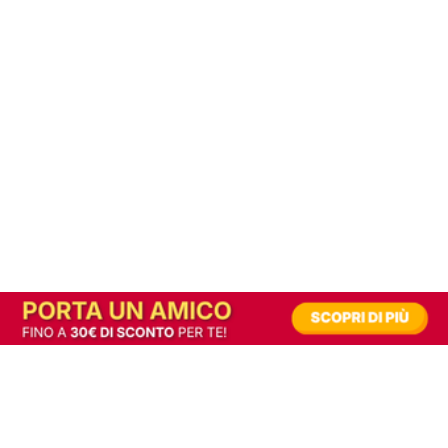
In alternativa, prova la versione digitale!
|
Abbonati
Contribuisci a mantenere questo sito gratuito
Riusciamo a fornire informazione gratuita grazie alla pubblicità erogata dai nostri
partner.
Accettando i consensi richiesti permetti ai nostri partner di creare un'esperienza