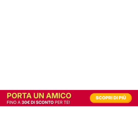
In alternativa, prova la versione digitale!
|
Abbonati
Contribuisci a mantenere questo sito gratuito
Riusciamo a fornire informazione gratuita grazie alla pubblicità erogata dai nostri
partner.
Accettando i consensi richiesti permetti ai nostri partner di creare un'esperienza