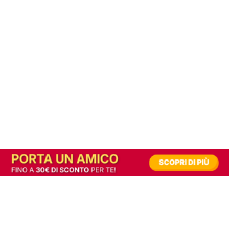
In alternativa, prova la versione digitale!
|
Abbonati
Contribuisci a mantenere questo sito gratuito
Riusciamo a fornire informazione gratuita grazie alla pubblicità erogata dai nostri
partner.
Accettando i consensi richiesti permetti ai nostri partner di creare un'esperienza