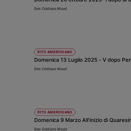
Chiesa
Don Cristiano Mauri
Chiesa
Fede
e
spiritualità
Santi
Devozione
RITO AMBROSIANO
e
Domenica 13 Luglio 2025 - V dopo Pe
fede
Don Cristiano Mauri
Parola
del
giorno
Santo
del
giorno
RITO AMBROSIANO
Società
Domenica 9 Marzo All’inizio di Quares
e
valori
Don Cristiano Mauri