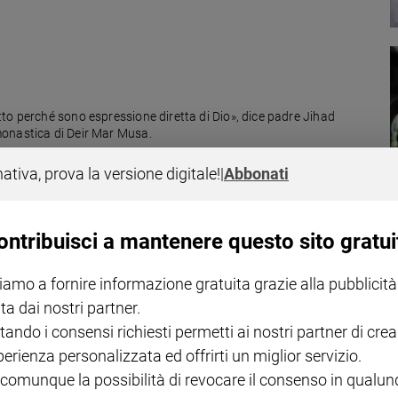
to perché sono espressione diretta di Dio», dice padre Jihad
monastica di Deir Mar Musa.
nativa, prova la versione digitale!
|
Abbonati
ontribuisci a mantenere questo sito gratui
pedale baluardo di umanità
iamo a fornire informazione gratuita grazie alla pubblicità
cure possibili, al maggior numero di persone, al minor costo». Un
ta dai nostri partner.
e ha raccolto il testimone dei genitori
tando i consensi richiesti permetti ai nostri partner di crea
perienza personalizzata ed offrirti un miglior servizio.
 comunque la possibilità di revocare il consenso in qualu