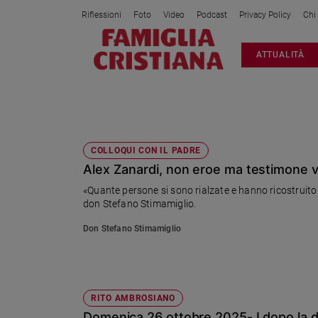
Riflessioni
Foto
Video
Podcast
Privacy Policy
Chi
Attualità
ATTUALITÀ
Italia
Cronaca
Politica
UMANITÀ
Mondo
Economia
COLLOQUI CON IL PADRE
Alex Zanardi, non eroe ma testimone 
Legalità
e
«Quante persone si sono rialzate e hanno ricostruito l
giustizia
don Stefano Stimamiglio.
Sport
Don Stefano Stimamiglio
Interviste
Papa
Papa
RITO AMBROSIANO
Domenica 26 ottobre 2025- I dopo la d