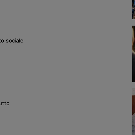
tto sociale
utto