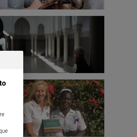
to
re
nque