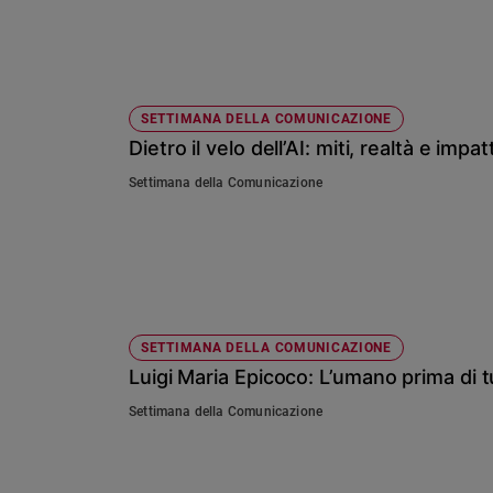
Sanremo
2026
Cinema,
Tv
SETTIMANA DELLA COMUNICAZIONE
e
Dietro il velo dell’AI: miti, realtà e impa
streaming
Libri
Settimana della Comunicazione
Musica
Arte
Famiglia
ed
educazione
SETTIMANA DELLA COMUNICAZIONE
Genitori
Luigi Maria Epicoco: L’umano prima di t
e
figli
Settimana della Comunicazione
Nonni
Coppia
Scuola