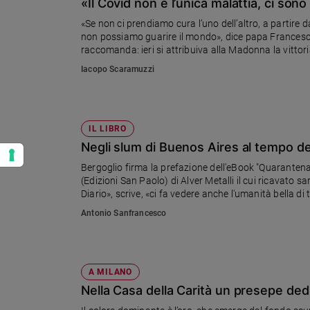
«Il Covid non è l’unica malattia, ci sono
«Se non ci prendiamo cura l’uno dell’altro, a partire d
non possiamo guarire il mondo», dice papa Francesco
raccomanda: ieri si attribuiva alla Madonna la vittoria
coronavirus
Iacopo Scaramuzzi
IL LIBRO
Negli slum di Buenos Aires al tempo d
Bergoglio firma la prefazione dell'eBook "Quarantena
(Edizioni San Paolo) di Alver Metalli il cui ricavato 
Diario», scrive, «ci fa vedere anche l'umanità bella di 
aiutare chi è più bisognoso di aiuto»
Antonio Sanfrancesco
A MILANO
Nella Casa della Carità un presepe ded