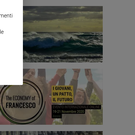
omenti
le