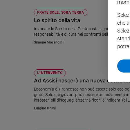
mome
Policy
FRATE SOLE, SORA TERRA
Selez
Lo spirito della vita
che t
Chi
Invocare lo Spirito della Pentecoste significa anche
Selez
siamo
responsabilità e di cura nei confronti della casa co
stand
Simone Morandini
potra
Contatti
Pubblicità
L'INTERVENTO
Registrati
Ad Assisi nascerà una nuova economia
L'economia di Francesco non può essere solo ecologica
Redazione
grido. Solo dai giovani può nascere un movimento in
insostenibili diseguaglianze tra ricchi e indigenti (di 
Luigino Bruni
Social