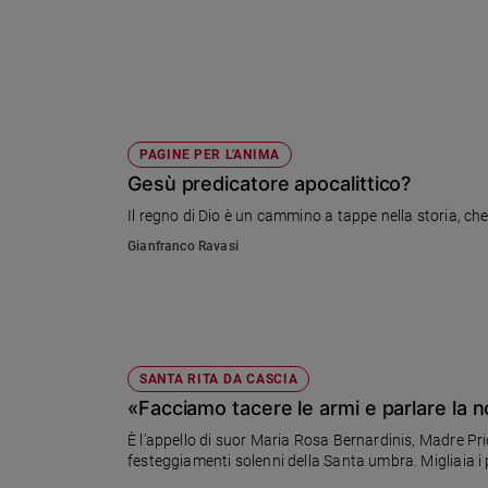
Ambiente
e
Creato
Volontariato
Diritti
Aziende
PAGINE PER L'ANIMA
di
Gesù predicatore apocalittico?
valore
Il regno di Dio è un cammino a tappe nella storia, che
Caso
della
Gianfranco Ravasi
settimana
Migranti
Diversità
e
inclusione
SANTA RITA DA CASCIA
Costume
«Facciamo tacere le armi e parlare la 
È l'appello di suor Maria Rosa Bernardinis, Madre Pr
Cultura
festeggiamenti solenni della Santa umbra. Migliaia i 
e
spettacoli