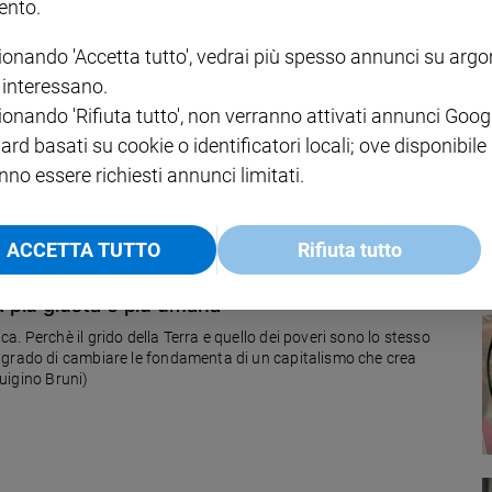
nto.
ionando 'Accetta tutto', vedrai più spesso annunci su arg
i interessano.
 coltivare un’umanità rinnovata, un cuore finalmente capace di
ionando 'Rifiuta tutto', non verranno attivati annunci Goog
mune
ard basati su cookie o identificatori locali; ove disponibile
nno essere richiesti annunci limitati.
ACCETTA TUTTO
Rifiuta tutto
 più giusta e più umana
. Perchè il grido della Terra e quello dei poveri sono lo stesso
 grado di cambiare le fondamenta di un capitalismo che crea
Luigino Bruni)