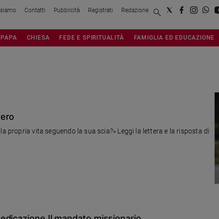
 siamo
Contatti
Pubblicità
Registrati
Redazione
PAPA
CHIESA
FEDE E SPIRITUALITÀ
FAMIGLIA ED EDUCAZIONE
vero
a propria vita seguendo la sua scia?» Leggi la lettera e la risposta di
edicazione Il mandato missionario