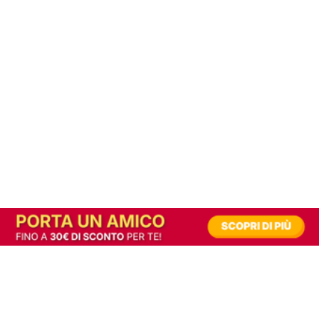
In alternativa, prova la versione digitale!
|
Abbonati
Contribuisci a mantenere questo sito gratuito
Riusciamo a fornire informazione gratuita grazie alla pubblicità erogata dai nostri
partner.
Accettando i consensi richiesti permetti ai nostri partner di creare un'esperienza