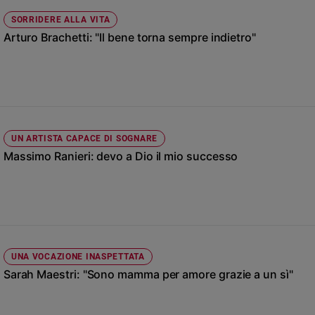
Ambiente
SORRIDERE ALLA VITA
e
Arturo Brachetti: "Il bene torna sempre indietro"
Creato
Volontariato
Diritti
Aziende
di
valore
UN ARTISTA CAPACE DI SOGNARE
Caso
Massimo Ranieri: devo a Dio il mio successo
della
settimana
Migranti
Diversità
e
inclusione
Costume
UNA VOCAZIONE INASPETTATA
Sarah Maestri: "Sono mamma per amore grazie a un sì"
Cultura
e
spettacoli