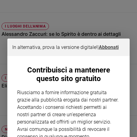
Sanremo
2026
Cinema,
I LUOGHI DELL'ANIMA
Tv
Alessandro Zaccuri: se lo Spirito è dentro ai dettagli
e
streaming
In alternativa, prova la versione digitale!
|
Abbonati
Libri
Musica
Arte
Contribuisci a mantenere
questo sito gratuito
I LUOGHI DELL'ANIMA
Famiglia
ed
Elisa Fuksas: «Alla fede chiedo il senso della vita»
educazione
Riusciamo a fornire informazione gratuita
grazie alla pubblicità erogata dai nostri partner.
Genitori
e
Accettando i consensi richiesti permetti ai
figli
nostri partner di creare un'esperienza
Nonni
personalizzata ed offrirti un miglior servizio.
Coppia
Avrai comunque la possibilità di revocare il
NARRATIVA E SPIRITO
consenso in qualunque momento.
Scuola