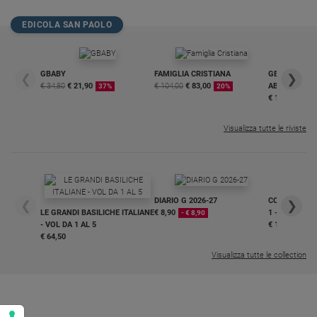
Policy
EDICOLA SAN PAOLO
Chi
GBABY
FAMIGLIA CRISTIANA
GBABY DIGITA
siamo
❮
❯
€ 34,80
€ 21,90
€ 104,00
€ 83,00
ABBONAMEN
37%
20%
€ 16,99
Contatti
Visualizza tutte le riviste
Pubblicità
Registrati
DIARIO G 2026-27
COLLANA ARS
❮
❯
LE GRANDI BASILICHE ITALIANE
€ 8,90
1 - 2
- € 8,90
Redazione
- VOL DA 1 AL 5
€ 18,50
€ 64,50
Visualizza tutte le collection
Social