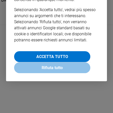
Dio si nasconde ma poi si fa trovare
e
Selezionando 'Accetta tutto', vedrai più spesso
giovani
annunci su argomenti che ti interessano.
Adolescenza
Selezionando 'Rifiuta tutto', non verranno
Bioetica
attivati annunci Google standard basati su
cookie o identificatori locali; ove disponibile
potranno essere richiesti annunci limitati.
Vai
ACCETTA TUTTO
Riflessioni
Rifiuta tutto
LEGGI ALTRO
Foto
Video
Podcast
Privacy