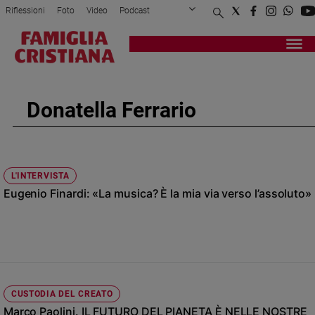
Riflessioni
Foto
Video
Podcast
Privacy Policy
Chi siamo
Contatti
Pubblicità
Attualità
Registrati
Redazione
Italia
Cronaca
Donatella Ferrario
Politica
Mondo
Economia
Legalità
L'INTERVISTA
e
Eugenio Finardi: «La musica? È la mia via verso l’assoluto»
giustizia
Sport
Interviste
Papa
Papa
CUSTODIA DEL CREATO
Marco Paolini. IL FUTURO DEL PIANETA È NELLE NOSTRE