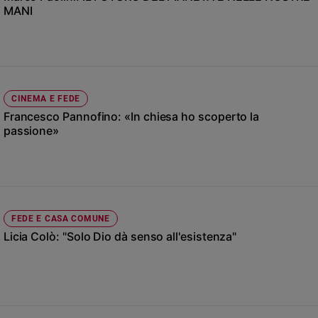
Chiesa
MANI
Chiesa
Fede
e
spiritualità
CINEMA E FEDE
Santi
Francesco Pannofino: «In chiesa ho scoperto la
Devozione
passione»
e
fede
Parola
del
giorno
Santo
FEDE E CASA COMUNE
del
Licia Colò: "Solo Dio dà senso all'esistenza"
giorno
Società
e
valori