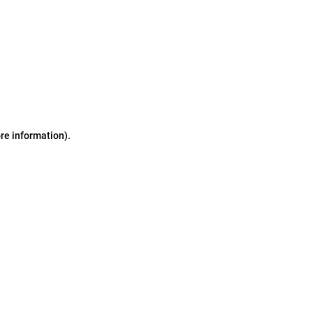
ore information)
.