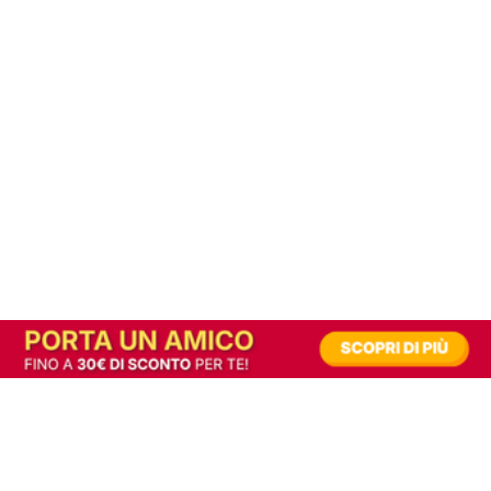
In alternativa, prova la versione digitale!
|
Abbonati
Contribuisci a mantenere questo sito gratuito
Riusciamo a fornire informazione gratuita grazie alla pubblicità erogata dai nostri
partner.
Accettando i consensi richiesti permetti ai nostri partner di creare un'esperienza