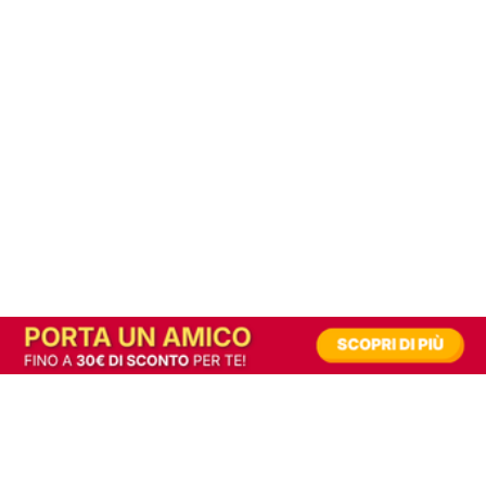
In alternativa, prova la versione digitale!
|
Abbonati
Contribuisci a mantenere questo sito gratuito
Riusciamo a fornire informazione gratuita grazie alla pubblicità erogata dai nostri
partner.
Accettando i consensi richiesti permetti ai nostri partner di creare un'esperienza