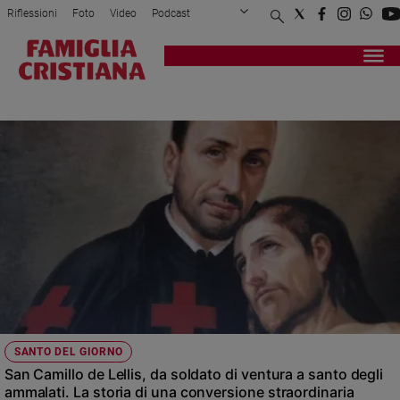
Riflessioni
Foto
Video
Podcast
Privacy Policy
Chi siamo
Contatti
Pubblicità
Attualità
Registrati
Redazione
Italia
SOFFERENZA
Cronaca
Politica
Mondo
Economia
Legalità
e
giustizia
Sport
Interviste
Papa
SANTO DEL GIORNO
Papa
San Camillo de Lellis, da soldato di ventura a santo degli
ammalati. La storia di una conversione straordinaria