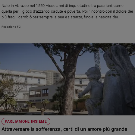
Chiesa
Nato in Abruzzo nel 1550, visse anni di inquietudine tra passioni, come
Chiesa
quella per il gioco d’azzardo, cadute e povertà. Poi l’incontro con il dolore dei
più fragili cambiò per sempre la sua esistenza, fino alla nascita dei
Camilliani che fondò nel 1584
Fede
Redazione FC
e
spiritualità
Santi
Devozione
e
fede
Parola
del
giorno
Santo
del
giorno
Società
PARLIAMONE INSIEME
e
Attraversare la sofferenza, certi di un amore più grande
valori