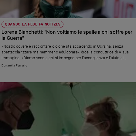
QUANDO LA FEDE FA NOTIZIA
Lorena Bianchetti: "Non voltiamo le spalle a chi soffre per
la Guerra"
«Nostro dovere è raccontare ciò che sta accadendo in Ucraina, senza
spettacolarizzare ma nemmeno edulcorare», dice la conduttrice di A sua
immagine. «Diamo voce a chi si impegna per l’accoglienza e l’aiuto ai
profughi»
Donatella Ferrario