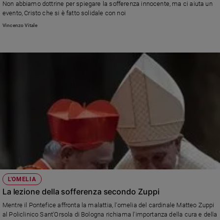
Non abbiamo dottrine per spiegare la sofferenza innocente, ma ci aiuta un
Ambiente
evento, Cristo che si è fatto solidale con noi
e
Vincenzo Vitale
Creato
Volontariato
Diritti
Aziende
di
valore
Caso
della
settimana
Migranti
Diversità
e
inclusione
Costume
L'OMELIA
La lezione della sofferenza secondo Zuppi
Cultura
Mentre il Pontefice affronta la malattia, l'omelia del cardinale Matteo Zuppi
e
al Policlinico Sant'Orsola di Bologna richiama l'importanza della cura e della
spettacoli