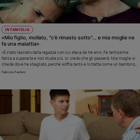
IN FAMIGLIA
«Mio figlio, mollato, "c'è rimasto sotto"... e mia moglie ne
fa una malattia»
«È stato lasciato dalla ragazza con cui stava da tre anni. Fa tantissima
fatica a superarla e non studia più. Io credo che gli passerà. Mia moglie si
chiede dove ha sbagliato, perché soffra tanto e lo tratta come un bambino,
"sta così tanto male". Lei sì che mi preoccupa!» Risponde Fabrizio Fantoni,
Fabrizio Fantoni
psicologo e psicoterapeuta