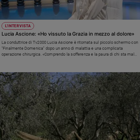
L'INTERVISTA
Lucia Ascione: «Ho vissuto la Grazia in mezzo al dolore»
La conduttrice di Tv2000 Lucia Ascione è ritornata sul piccolo schermo con
"Finalmente Domenica" dopo un anno di malattia e una complicata
operazione chirurgica. «Comprendo la sofferenza e la paura di chi sta male
e invoca l’eutanasia. Mi ha salvato sentire l’amore di Dio attraverso chi mi è
stato accanto»