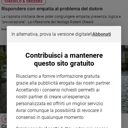
CHIEDILO A CREDERE
Rispondere con empatia al problema del dolore
La risposta cristiana deve poter congiungere empatia, presenza, logica e
“provocazione”. La riflessione del teologo Robert Cheaib
Robert Cheaib
In alternativa, prova la versione digitale!
|
Abbonati
Contribuisci a mantenere
questo sito gratuito
Riusciamo a fornire informazione gratuita
grazie alla pubblicità erogata dai nostri partner.
Accettando i consensi richiesti permetti ai
nostri partner di creare un'esperienza
personalizzata ed offrirti un miglior servizio.
Avrai comunque la possibilità di revocare il
consenso in qualunque momento.
CHIEDILO A CREDERE
Come non bisogna parlare del male...