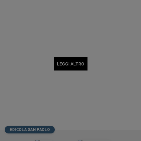
corpo nelle onde e diventa forte. Vivendo accanto a lui noi impariamo a non
essere superficiali e sbrigativi quando in gioco c’è la comprensione della
realtà»
LEGGI ALTRO
EDICOLA SAN PAOLO