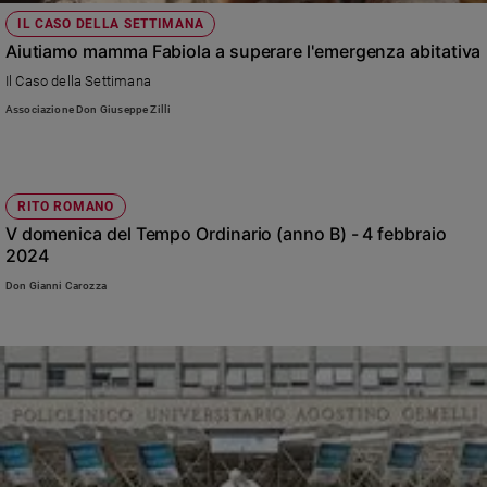
e
IL CASO DELLA SETTIMANA
giovani
Aiutiamo mamma Fabiola a superare l'emergenza abitativa
Adolescenza
Il Caso della Settimana
Bioetica
Associazione Don Giuseppe Zilli
Vai
RITO ROMANO
V domenica del Tempo Ordinario (anno B) - 4 febbraio
2024
Riflessioni
Don Gianni Carozza
Foto
Video
Podcast
Privacy