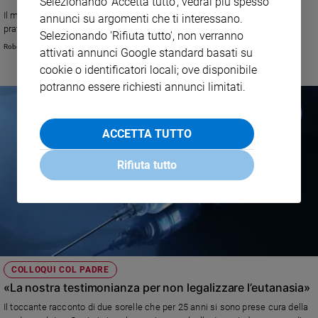
Selezionando 'Accetta tutto', vedrai più spesso
Il male non è una questione intellettuale da risolvere, ma un problema
annunci su argomenti che ti interessano.
pratico da affrontare. La riflessione del teologo Robert Cheaib
Selezionando 'Rifiuta tutto', non verranno
Robert Cheaib
attivati annunci Google standard basati su
cookie o identificatori locali; ove disponibile
potranno essere richiesti annunci limitati.
ACCETTA TUTTO
Rifiuta tutto
COLLOQUI COL PADRE
«La nostra testimonianza per non legalizzare l’eutanasia»
Il toccante racconto di due sorelle che per 25 anni si sono prese cura della