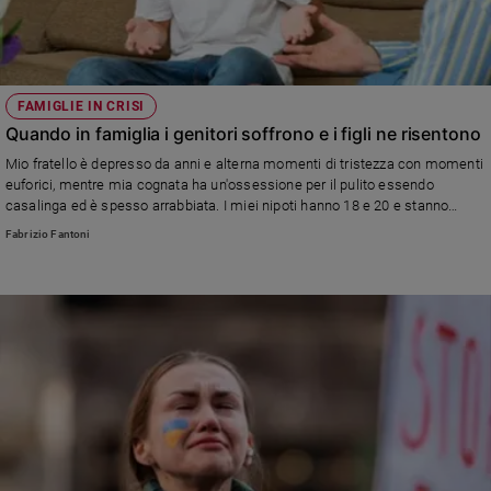
FAMIGLIE IN CRISI
Quando in famiglia i genitori soffrono e i figli ne risentono
Mio fratello è depresso da anni e alterna momenti di tristezza con momenti
euforici, mentre mia cognata ha un'ossessione per il pulito essendo
casalinga ed è spesso arrabbiata. I miei nipoti hanno 18 e 20 e stanno
vivendo un'adolescenza sofferente a causa della tensione in casa. Mi
Fabrizio Fantoni
chiedo se io possa fare qualcosa per aiutarli