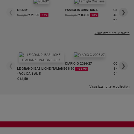
GBABY
FAMIGLIA CRISTIANA
GBABY DIGITA
❮
❯
€ 34,80
€ 21,90
€ 104,00
€ 83,00
ABBONAMEN
37%
20%
€ 16,99
Visualizza tutte le riviste
DIARIO G 2026-27
COLLANA ARS
❮
❯
LE GRANDI BASILICHE ITALIANE
€ 8,90
1 - 2
- € 8,90
- VOL DA 1 AL 5
€ 18,50
€ 64,50
Visualizza tutte le collection