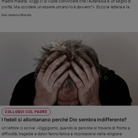
madre malata: «Oggi ci si vuole convincere che l’eutanasia è un segno di
civiltà. Ma uccidere un essere umano lo è davvero?». Ecco la lettera e la
risposta del nostro direttore, don Antonio Rizzolo
Don Antonio Rizzolo
COLLOQUI COL PADRE
I fedeli si allontanano perché Dio sembra indifferente?
Un lettore ci scrive: «Oggigiorno, quando le persone si trovano di fronte a
difficoltà, tragedie e dolori fanno fatica a riconoscersi nella religione