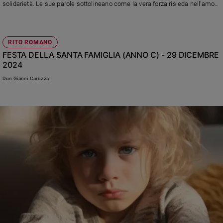
solidarietà. Le sue parole sottolineano come la vera forza risieda nell’amore
Sanremo
donato e nella capacità di trovare speranza anche nelle prove più dure
2026
Cinema,
RITO ROMANO
Tv
FESTA DELLA SANTA FAMIGLIA (ANNO C) - 29 DICEMBRE
e
2024
streaming
Don Gianni Carozza
Libri
Musica
Arte
Famiglia
ed
educazione
Genitori
e
figli
Nonni
Coppia
Scuola