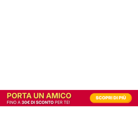
In alternativa, prova la versione digitale!
|
Abbonati
Contribuisci a mantenere questo sito gratuito
Riusciamo a fornire informazione gratuita grazie alla pubblicità erogata dai nostri
partner.
Accettando i consensi richiesti permetti ai nostri partner di creare un'esperienza