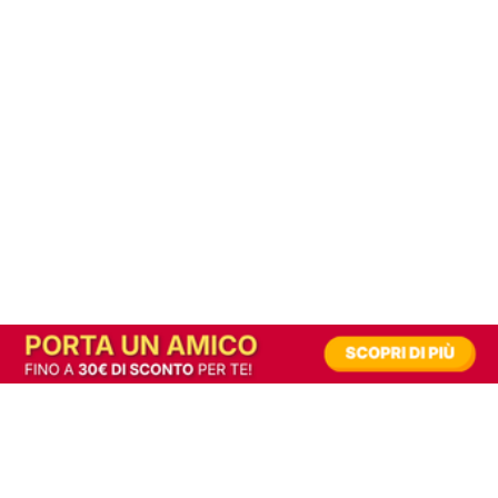
In alternativa, prova la versione digitale!
|
Abbonati
Contribuisci a mantenere questo sito gratuito
Riusciamo a fornire informazione gratuita grazie alla pubblicità erogata dai nostri
partner.
Accettando i consensi richiesti permetti ai nostri partner di creare un'esperienza