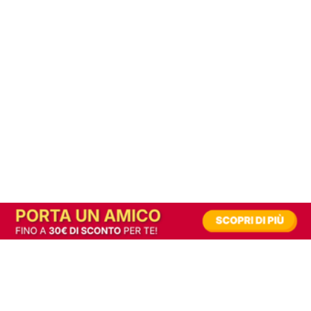
In alternativa, prova la versione digitale!
|
Abbonati
Contribuisci a mantenere questo sito gratuito
Riusciamo a fornire informazione gratuita grazie alla pubblicità erogata dai nostri
partner.
Accettando i consensi richiesti permetti ai nostri partner di creare un'esperienza