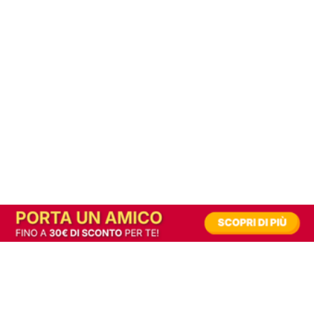
In alternativa, prova la versione digitale!
|
Abbonati
Contribuisci a mantenere questo sito gratuito
Riusciamo a fornire informazione gratuita grazie alla pubblicità erogata dai nostri
partner.
Accettando i consensi richiesti permetti ai nostri partner di creare un'esperienza