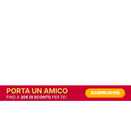
In alternativa, prova la versione digitale!
|
Abbonati
Contribuisci a mantenere questo sito gratuito
Riusciamo a fornire informazione gratuita grazie alla pubblicità erogata dai nostri
partner.
Accettando i consensi richiesti permetti ai nostri partner di creare un'esperienza