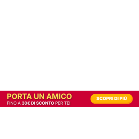
In alternativa, prova la versione digitale!
|
Abbonati
Contribuisci a mantenere questo sito gratuito
Riusciamo a fornire informazione gratuita grazie alla pubblicità erogata dai nostri
partner.
Accettando i consensi richiesti permetti ai nostri partner di creare un'esperienza