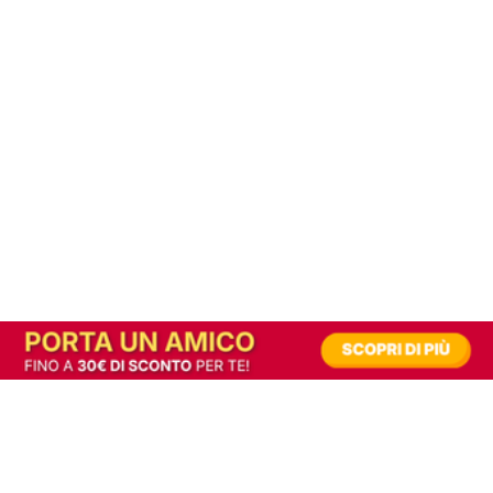
In alternativa, prova la versione digitale!
|
Abbonati
Contribuisci a mantenere questo sito gratuito
Riusciamo a fornire informazione gratuita grazie alla pubblicità erogata dai nostri
partner.
Accettando i consensi richiesti permetti ai nostri partner di creare un'esperienza