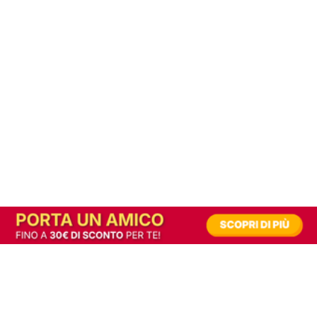
In alternativa, prova la versione digitale!
|
Abbonati
Contribuisci a mantenere questo sito gratuito
Riusciamo a fornire informazione gratuita grazie alla pubblicità erogata dai nostri
partner.
Accettando i consensi richiesti permetti ai nostri partner di creare un'esperienza