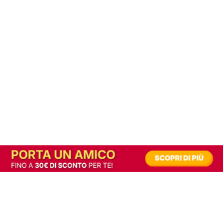
In alternativa, prova la versione digitale!
|
Abbonati
Contribuisci a mantenere questo sito gratuito
Riusciamo a fornire informazione gratuita grazie alla pubblicità erogata dai nostri
partner.
Accettando i consensi richiesti permetti ai nostri partner di creare un'esperienza