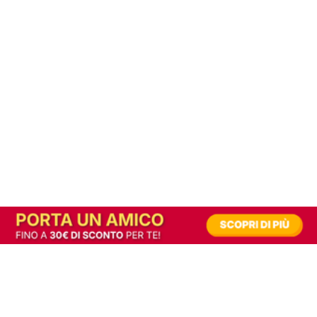
In alternativa, prova la versione digitale!
|
Abbonati
Contribuisci a mantenere questo sito gratuito
Riusciamo a fornire informazione gratuita grazie alla pubblicità erogata dai nostri
partner.
Accettando i consensi richiesti permetti ai nostri partner di creare un'esperienza