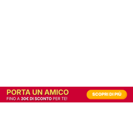
In alternativa, prova la versione digitale!
|
Abbonati
Contribuisci a mantenere questo sito gratuito
Riusciamo a fornire informazione gratuita grazie alla pubblicità erogata dai nostri
partner.
Accettando i consensi richiesti permetti ai nostri partner di creare un'esperienza