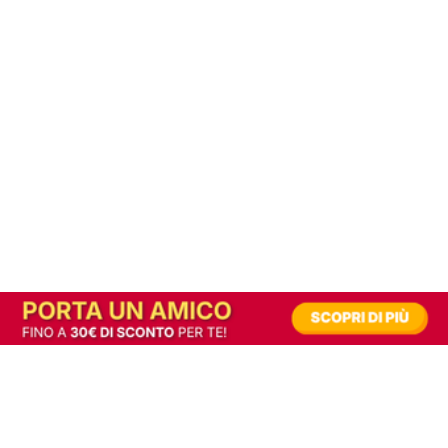
In alternativa, prova la versione digitale!
|
Abbonati
Contribuisci a mantenere questo sito gratuito
Riusciamo a fornire informazione gratuita grazie alla pubblicità erogata dai nostri
partner.
Accettando i consensi richiesti permetti ai nostri partner di creare un'esperienza