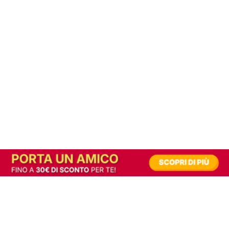
In alternativa, prova la versione digitale!
|
Abbonati
Contribuisci a mantenere questo sito gratuito
Riusciamo a fornire informazione gratuita grazie alla pubblicità erogata dai nostri
partner.
Accettando i consensi richiesti permetti ai nostri partner di creare un'esperienza