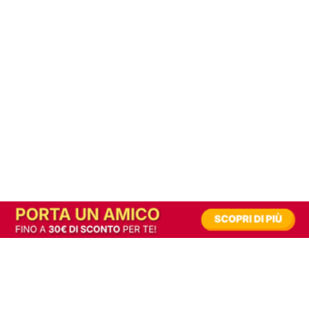
In alternativa, prova la versione digitale!
|
Abbonati
Contribuisci a mantenere questo sito gratuito
Riusciamo a fornire informazione gratuita grazie alla pubblicità erogata dai nostri
partner.
Accettando i consensi richiesti permetti ai nostri partner di creare un'esperienza