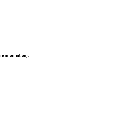
ore information)
.