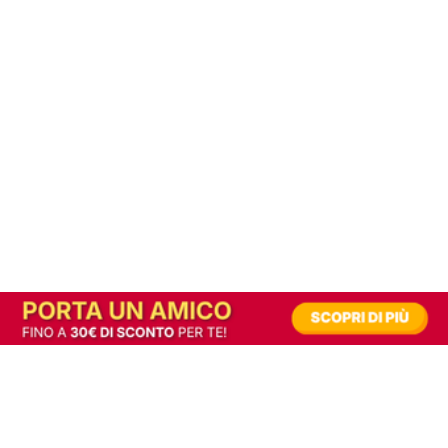
In alternativa, prova la versione digitale!
|
Abbonati
Contribuisci a mantenere questo sito gratuito
Riusciamo a fornire informazione gratuita grazie alla pubblicità erogata dai nostri
partner.
Accettando i consensi richiesti permetti ai nostri partner di creare un'esperienza