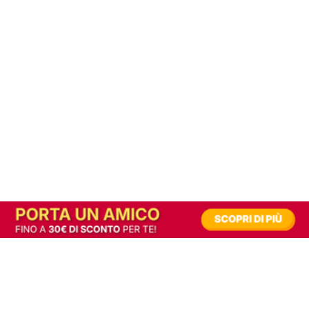
In alternativa, prova la versione digitale!
|
Abbonati
Contribuisci a mantenere questo sito gratuito
Riusciamo a fornire informazione gratuita grazie alla pubblicità erogata dai nostri
partner.
Accettando i consensi richiesti permetti ai nostri partner di creare un'esperienza