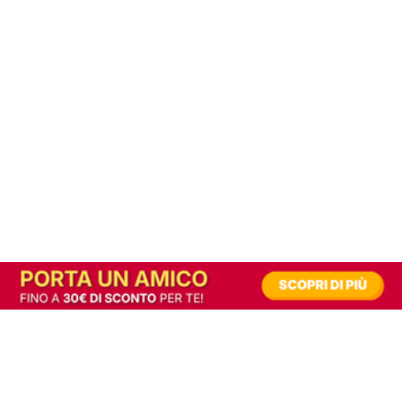
In alternativa, prova la versione digitale!
|
Abbonati
Contribuisci a mantenere questo sito gratuito
Riusciamo a fornire informazione gratuita grazie alla pubblicità erogata dai nostri
partner.
Accettando i consensi richiesti permetti ai nostri partner di creare un'esperienza