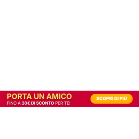
In alternativa, prova la versione digitale!
|
Abbonati
Contribuisci a mantenere questo sito gratuito
Riusciamo a fornire informazione gratuita grazie alla pubblicità erogata dai nostri
partner.
Accettando i consensi richiesti permetti ai nostri partner di creare un'esperienza