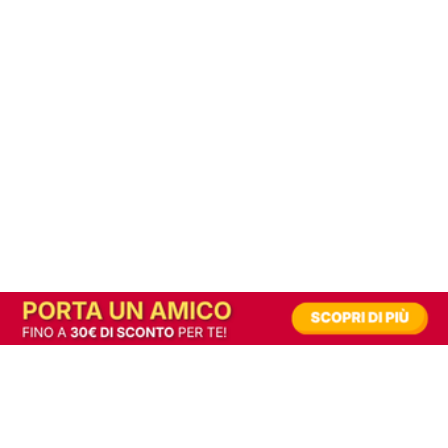
In alternativa, prova la versione digitale!
|
Abbonati
Contribuisci a mantenere questo sito gratuito
Riusciamo a fornire informazione gratuita grazie alla pubblicità erogata dai nostri
partner.
Accettando i consensi richiesti permetti ai nostri partner di creare un'esperienza