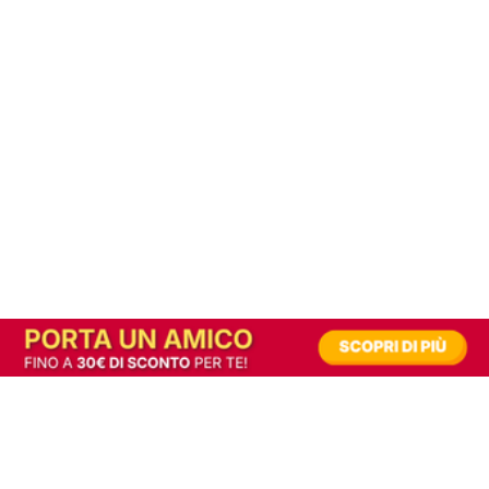
In alternativa, prova la versione digitale!
|
Abbonati
Contribuisci a mantenere questo sito gratuito
Riusciamo a fornire informazione gratuita grazie alla pubblicità erogata dai nostri
partner.
Accettando i consensi richiesti permetti ai nostri partner di creare un'esperienza