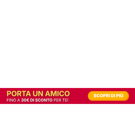
In alternativa, prova la versione digitale!
|
Abbonati
Contribuisci a mantenere questo sito gratuito
Riusciamo a fornire informazione gratuita grazie alla pubblicità erogata dai nostri
partner.
Accettando i consensi richiesti permetti ai nostri partner di creare un'esperienza