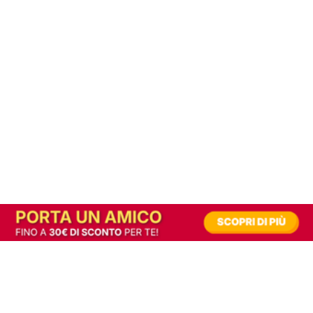
In alternativa, prova la versione digitale!
|
Abbonati
Contribuisci a mantenere questo sito gratuito
Riusciamo a fornire informazione gratuita grazie alla pubblicità erogata dai nostri
partner.
Accettando i consensi richiesti permetti ai nostri partner di creare un'esperienza