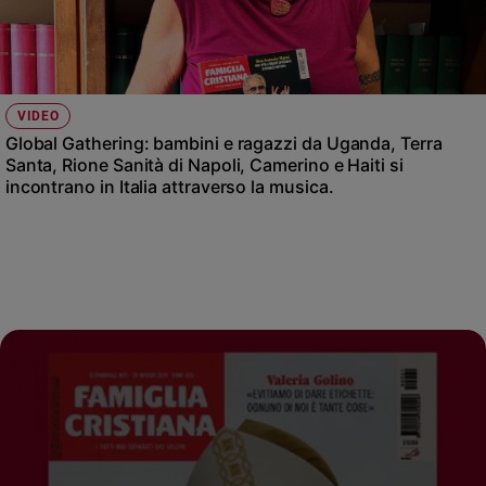
Chiesa
Chiesa
Fede
e
VIDEO
spiritualità
Global Gathering: bambini e ragazzi da Uganda, Terra
Santi
Santa, Rione Sanità di Napoli, Camerino e Haiti si
incontrano in Italia attraverso la musica.
Devozione
e
fede
Parola
del
giorno
Santo
del
giorno
Società
e
valori