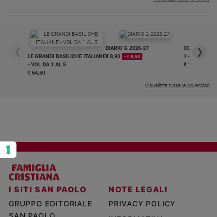
Policy
Chi
DIARIO G 2026-27
COLLANA ARS
❮
❯
siamo
LE GRANDI BASILICHE ITALIANE
€ 8,90
1 - 2
- € 8,90
- VOL DA 1 AL 5
€ 18,50
€ 64,50
Contatti
Visualizza tutte le collection
Pubblicità
Registrati
Redazione
Social
I SITI SAN PAOLO
NOTE LEGALI
GRUPPO EDITORIALE
PRIVACY POLICY
SAN PAOLO