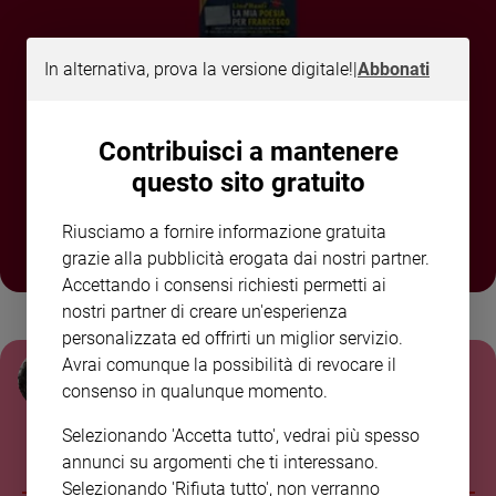
Sanremo
2026
In alternativa, prova la versione digitale!
|
Abbonati
Cinema,
Tv
e
ABBONATI O REGALA
Contribuisci a mantenere
streaming
FAMIGLIA CRISTIANA A
questo sito gratuito
Libri
SOLI 80,00€
Musica
Riusciamo a fornire informazione gratuita
Arte
grazie alla pubblicità erogata dai nostri partner.
Accettando i consensi richiesti permetti ai
Famiglia
ed
nostri partner di creare un'esperienza
educazione
ULTIME NOTIZIE
personalizzata ed offrirti un miglior servizio.
Genitori
Avrai comunque la possibilità di revocare il
Giulia Cerqueti
e
consenso in qualunque momento.
figli
Il Mar Nero al centro della guerra: Mosca
attacca le navi mercantili, Kyiv la flotta ombra
Selezionando 'Accetta tutto', vedrai più spesso
Nonni
russa
annunci su argomenti che ti interessano.
Coppia
Selezionando 'Rifiuta tutto', non verranno
Scuola