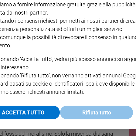
iamo a fornire informazione gratuita grazie alla pubblicità
o è luminoso; ma se è cattivo, anche il tuo corpo è
ta dai nostri partner.
e non sia tenebra.» (Lc 11,34s).
tando i consensi richiesti permetti ai nostri partner di crea
perienza personalizzata ed offrirti un miglior servizio.
ia la luce!». Tutto comincia dal Padre che dà vita alle
 comunque la possibilità di revocare il consenso in qualu
:
«La luce vera, quella che illumina ogni uomo»
. Senza
nto.
ionando 'Accetta tutto', vedrai più spesso annunci su arg
nell’occhio di chi assilla il prossimo con le analisi
i interessano.
a di chi
non sa fare il discepolo ma fa il maestro lo
ionando 'Rifiuta tutto', non verranno attivati annunci Goog
re, e da quel tesoro tira fuori i suoi frutti amari.
ard basati su cookie o identificatori locali; ove disponibile
nno essere richiesti annunci limitati.
ienza del perdono.
la guarigione di un cieco dalla nascita: «Siccome dite: “Noi
ACCETTA TUTTO
Rifiuta tutto
 Mi credo vedente, ma il peccato resta lì, non è tolto,
 con
l’esperienza del perdono dei peccati
. Altrimenti
el fosso del moralismo. Solo la misericordia sana