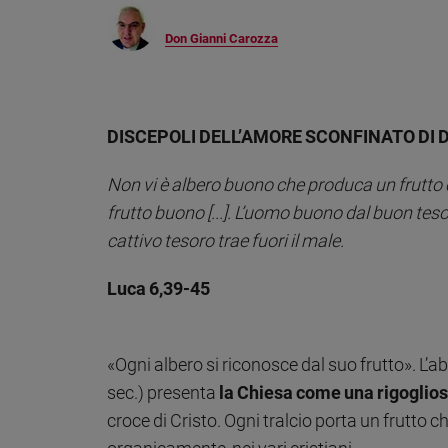
Chiesa
Chiesa
Don Gianni Carozza
Fede
e
spiritualità
DISCEPOLI DELL’AMORE SCONFINATO DI 
Santi
Devozione
Non vi è albero buono che produca un frutto c
e
frutto buono [...]. L’uomo buono dal buon teso
fede
cattivo tesoro trae fuori il male.
Parola
del
giorno
Luca 6,39-45
Santo
del
giorno
«Ogni albero si riconosce dal suo frutto». L’a
sec.) presenta
la Chiesa come una rigogliosa
Società
e
croce di Cristo. Ogni tralcio porta un frutto 
valori