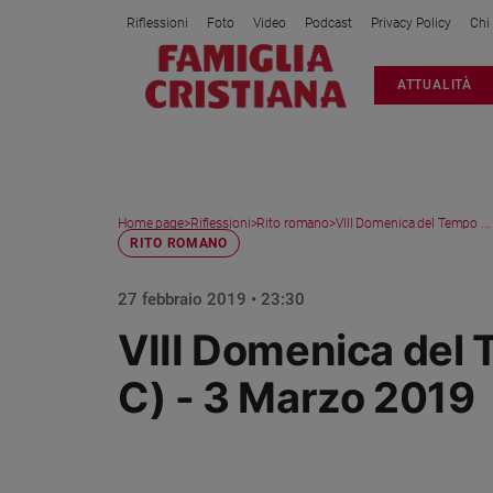
Riflessioni
Foto
Video
Podcast
Privacy Policy
Chi
Attualità
ATTUALITÀ
Italia
Cronaca
Politica
Mondo
Home page
>
Riflessioni
>
Rito romano
>
VIII Domenica del Tempo ...
Economia
RITO ROMANO
Legalità
e
27 febbraio 2019 • 23:30
giustizia
VIII Domenica del
Sport
Interviste
C) - 3 Marzo 2019
Papa
Papa