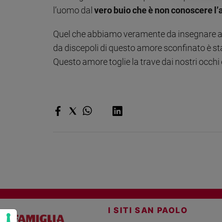
l’uomo dal
vero buio che è non conoscere l
e
giovani
Quel che abbiamo veramente da insegnare al 
Adolescenza
Bioetica
da discepoli di questo amore sconfinato è st
Questo amore toglie la trave dai nostri occhi
Vai
Riflessioni
Foto
Video
Podcast
I SITI SAN PAOLO
Privacy