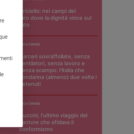
Don Patriciello: nei campi del
pomodoro dove la dignità vince sul
re
caporalato
nque
Luca Cereda
Carceri sovraffollate, senza
omenti
ventilatori, senza lavoro e
senza scampo: l'Italia che
le
condanna (almeno) due volte i
detenuti
Luca Cereda
Guccini, l'ultimo viaggio del
cantore che sfidava il
conformismo