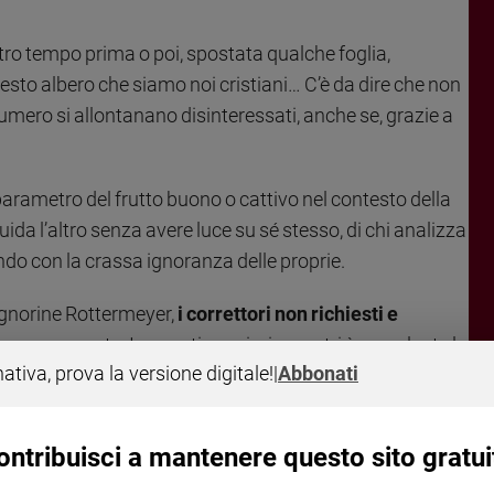
stro tempo prima o poi, spostata qualche foglia,
uesto albero che siamo noi cristiani… C’è da dire che non
umero si allontanano disinteressati, anche se, grazie a
rametro del frutto buono o cattivo nel contesto della
ida l’altro senza avere luce su sé stesso, di chi analizza
do con la crassa ignoranza delle proprie.
ignorine Rottermeyer,
i correttori non richiesti e
tà preoccupante. In questi pessimi maestri è prevalente la
nativa, prova la versione digitale!
|
Abbonati
so generoso del senso di colpa, leva principale dei cattivi
ntale dei portatori di pali oculari.
ontribuisci a mantenere questo sito gratui
rende pessimi didascali? È
una luce mancante e un
Luca: «La lampada del corpo è il tuo occhio. Quando il